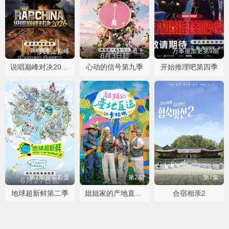
我要上巅峰
第1期陪看上
万事屋加更第9期
心动的信号第九季
开始推理吧第四季
说唱巅峰对决2026
第7期超前彩蛋
第2期
第7集
地球超新鲜第二季
合宿相亲2
姐姐家的产地直送3