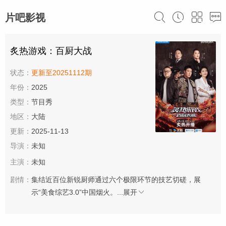
片吧影视
炙热游戏：百厨大战
状态：
更新至20251112期
年份：
2025
类型：
节目秀
地区：
大陆
更新：
2025-11-13
导演：
未知
主演：
未知
剧情：
集结近百位新锐厨师通过六个极限环节的技艺切磋，展
示“美食综艺3.0”中国烟火。...
展开