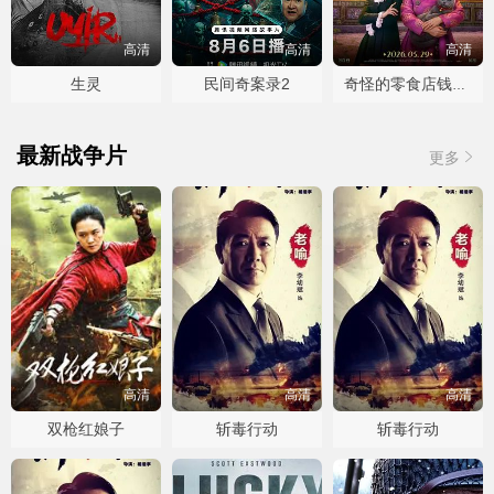
高清
高清
高清
生灵
民间奇案录2
奇怪的零食店钱天堂
最新战争片
更多
高清
高清
高清
双枪红娘子
斩毒行动
斩毒行动