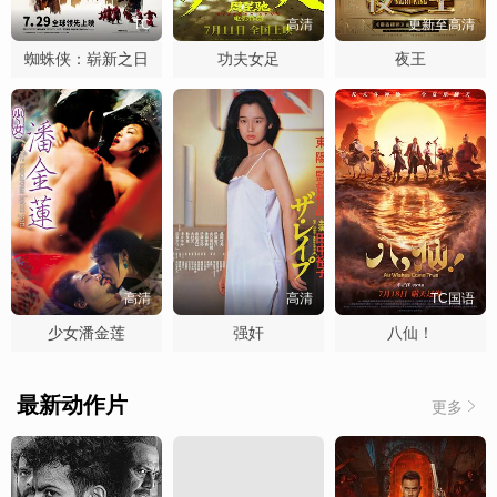
TC
高清
更新至高清
蜘蛛侠：崭新之日
功夫女足
夜王
高清
高清
TC国语
少女潘金莲
强奸
八仙！
最新动作片
更多