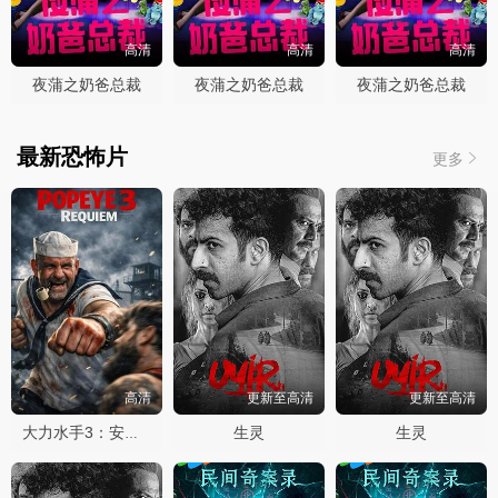
高清
高清
高清
夜蒲之奶爸总裁
夜蒲之奶爸总裁
夜蒲之奶爸总裁
最新恐怖片
更多
高清
更新至高清
更新至高清
生灵
生灵
大力水手3：安魂曲