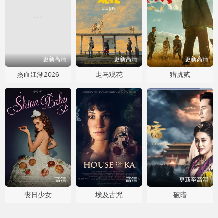
更新高清
更新高清
更新高清
热血江湖2026
走马观花
猎虎贰
高清
高清
更新至高清
丧日少女
埃及古咒
破暗