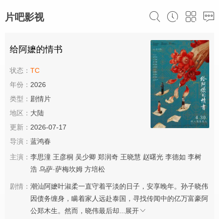
片吧影视
给阿嬷的情书
状态：
TC
年份：
2026
类型：
剧情片
地区：
大陆
更新：
2026-07-17
导演：
蓝鸿春
主演：
李思潼
王彦桐
吴少卿
郑润奇
王晓慧
赵曙光
李德如
李树
浩
乌萨·萨梅坎姆
方培松
剧情：
潮汕阿嬷叶淑柔一直守着平淡的日子，安享晚年。孙子晓伟
因债务缠身，瞒着家人远赴泰国，寻找传闻中的亿万富豪阿
公郑木生。然而，晓伟最后却...
展开