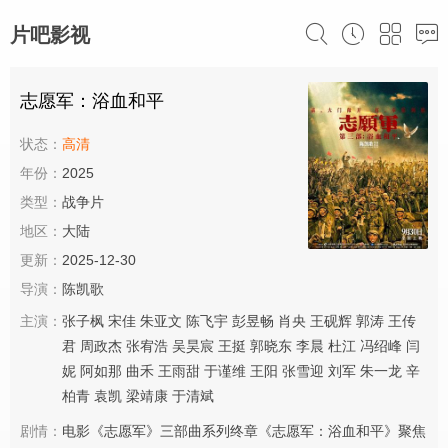
片吧影视
志愿军：浴血和平
状态：
高清
年份：
2025
类型：
战争片
地区：
大陆
更新：
2025-12-30
导演：
陈凯歌
主演：
张子枫
宋佳
朱亚文
陈飞宇
彭昱畅
肖央
王砚辉
郭涛
王传
君
周政杰
张宥浩
吴昊宸
王挺
郭晓东
李晨
杜江
冯绍峰
闫
妮
阿如那
曲禾
王雨甜
于谨维
王阳
张雪迎
刘军
朱一龙
辛
柏青
袁凯
梁靖康
于清斌
剧情：
电影《志愿军》三部曲系列终章《志愿军：浴血和平》聚焦