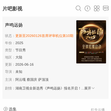
片吧影视
声鸣远扬
状态：
更新至20260126首席评审机位第10期
年份：
2025
类型：
节目秀
地区：
大陆
更新：
2026-06-16
导演：
未知
主演：
阿云嘎
蔡国庆
萨顶顶
剧情：
湖南卫视全新选秀《声鸣远扬》报名开启！...
展开
选集
红牛云播