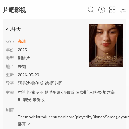
片吧影视
礼拜天
状态：
高清
年份：
2025
类型：
剧情片
地区：
未知
更新：
2026-05-29
导演：
阿劳达·鲁伊斯·德·阿苏阿
主演：
布兰卡·索罗亚
帕特里夏·洛佩斯·阿奈斯
米格尔·加尔塞
斯
胡安·米努欣
剧情：
ThemovieintroducesustoAinara(playedbyBlancaSoroa),ayoung
展开