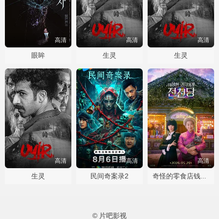
高清
高清
高清
眼眸
生灵
生灵
高清
高清
高清
生灵
民间奇案录2
奇怪的零食店钱天堂
© 片吧影视