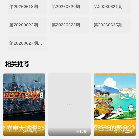
第20260618期聊天局
第20260620期特别
第20260621期王格格专访
第20260622期加更
第20260623期聊天局
第20260625期聊天局
第20260627期特别
相关推荐
公馆离情Ⅰ下
第10期
加更第12期