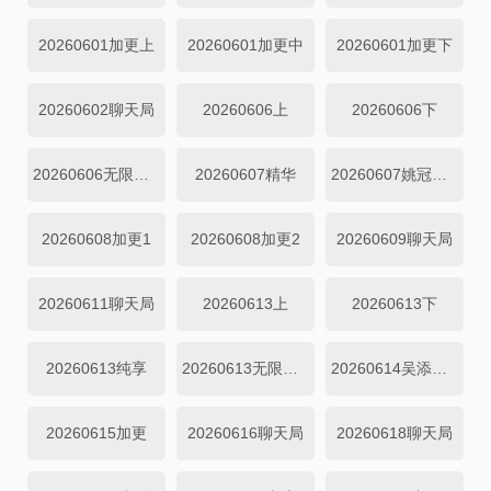
20260601加更上
20260601加更中
20260601加更下
20260602聊天局
20260606上
20260606下
20260606无限电台
20260607精华
20260607姚冠宇专访
20260608加更1
20260608加更2
20260609聊天局
20260611聊天局
20260613上
20260613下
20260613纯享
20260613无限电台
20260614吴添豪专访
20260615加更
20260616聊天局
20260618聊天局