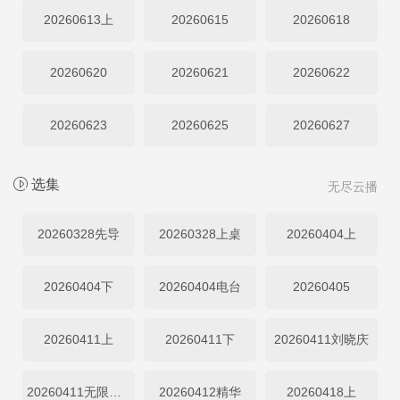
20260613上
20260615
20260618
20260620
20260621
20260622
20260623
20260625
20260627
选集
无尽云播
20260328先导
20260328上桌
20260404上
20260404下
20260404电台
20260405
20260411上
20260411下
20260411刘晓庆
20260411无限电台
20260412精华
20260418上