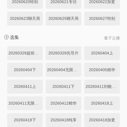
20260620特别
20260621专访
20260622加更
20260623聊天局
20260625聊天局
20260627特别
选集
量子云播
20260328超前聚会
20260328先导片
20260404上
20260404下
20260404无限电台
20260405精华
20260411上
20260411下
20260411刘晓庆专访
20260411无限电台
20260412精华
20260418上
20260418下
20260418纯享
20260418加更