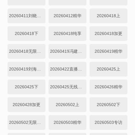
20260411刘晓庆专访
20260412精华
20260418上
20260418下
20260418纯享
20260418加更
20260418无限电台
20260419冯建宇专访
20260419精华
20260419刘海宽专访
20260422直播回看
20260425上
20260425下
20260425无线电台
20260426精华
20260428加更
20260502上
20260502下
20260502无限电台
20260503精华
20260503专访