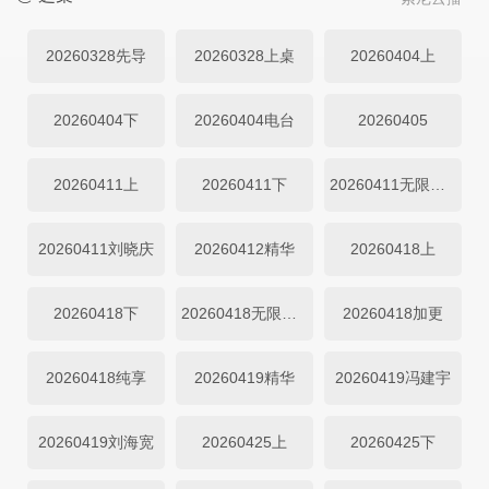
20260328先导
20260328上桌
20260404上
20260404下
20260404电台
20260405
20260411上
20260411下
20260411无限电台
20260411刘晓庆
20260412精华
20260418上
20260418下
20260418无限电台
20260418加更
20260418纯享
20260419精华
20260419冯建宇
20260419刘海宽
20260425上
20260425下