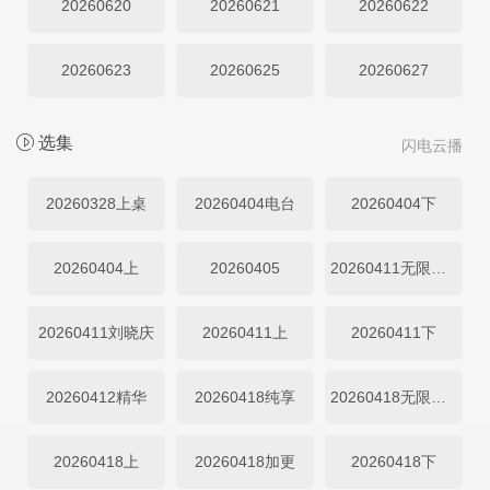
20260620
20260621
20260622
20260623
20260625
20260627
选集
闪电云播
20260328上桌
20260404电台
20260404下
20260404上
20260405
20260411无限电台
20260411刘晓庆
20260411上
20260411下
20260412精华
20260418纯享
20260418无限电台
20260418上
20260418加更
20260418下