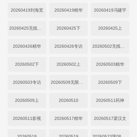
20260419刘海宽
20260419精华
20260419冯建宇
20260425无线电台
20260425下
20260425上
20260426精华
20260426专访
20260502无线电台
20260502下
20260502上
20260503精华
20260503专访
20260509无限电台
20260509下
20260509上
20260510
20260511药神
20260511影视
20260517精华
20260517梁汉文
20260518
20260519
20260523第08期下