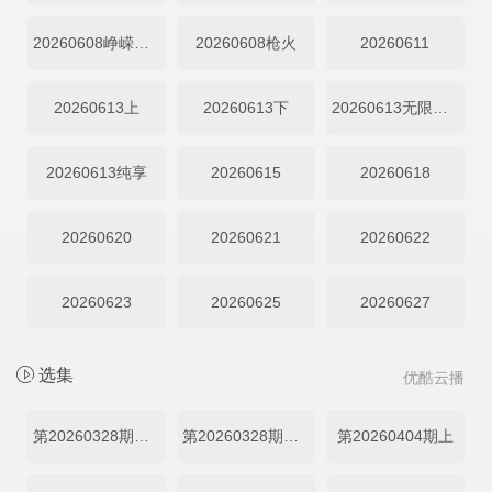
20260608峥嵘岁月
20260608枪火
20260611
20260613上
20260613下
20260613无限电台
20260613纯享
20260615
20260618
20260620
20260621
20260622
20260623
20260625
20260627
选集
优酷云播
第20260328期先导片
第20260328期见面会
第20260404期上