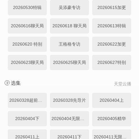
20260530特辑
吴添豪专访
20260615加更
20260616聊天局
20260618 聊天局
20260613特辑
20260620 特别
王格格专访
20260622加更
20260623聊天局
20260625聊天局
20260627特别
选集
天堂云播
20260328超前聚会
20260328先导片
20260404上
20260404下
20260404无限电台
20260405精华
20260411上
20260411下
20260411无限电台