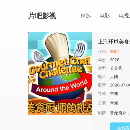
片吧影视
精选
电影
电视
上海环球美食
状态：
第9期
年份：
2026
类型：
节目秀
地区：
大陆
更新：
2026-07-0
导演：
未知
主演：
未知
剧情：
暂无简介，敬
在线观