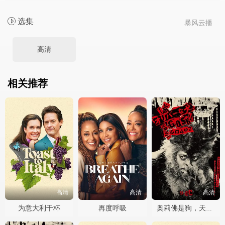
选集
暴风云播
高清
相关推荐
高清
高清
高清
为意大利干杯
再度呼吸
奥莉佛是狗，天哪！！这家伙电影版