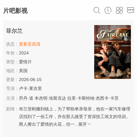
片吧影视
菲尔兰
状态：
更新至高清
年份：
2024
类型：
爱情片
地区：
美国
更新：
2026-06-15
导演：
卢卡·莱吉里
主演：
乔丹·道
本杰明·埃斯克达
拉里·卡斯特纳
杰西卡·卡茨
剧情：
布兰登刚搬到镇上，为了帮助单亲母亲，他在一家汽车修理
店找到了一份工作，并在那儿接受了资深技工埃文的培训。
两人擦出了爱情的火花，但一...
展开