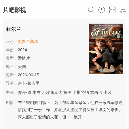
片吧影视
菲尔兰
状态：
更新至高清
年份：
2024
类型：
爱情片
地区：
美国
更新：
2026-06-15
导演：
卢卡·莱吉里
主演：
乔丹·道
本杰明·埃斯克达
拉里·卡斯特纳
杰西卡·卡茨
剧情：
布兰登刚搬到镇上，为了帮助单亲母亲，他在一家汽车修理
店找到了一份工作，并在那儿接受了资深技工埃文的培训。
两人擦出了爱情的火花，但一...
展开