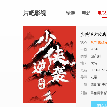
片吧影视
精选
电影
电视
少侠逆袭攻略
状态：
第26集已
年份：
2026
类型：
国产剧
地区：
大陆
更新：
2026-07-2
导演：
史梁
主演：
陈昕葳
费
剧情：
马伯庸首部
在线观