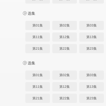
选集
第01集
第02集
第03集
第11集
第12集
第13集
第21集
第22集
第23集
选集
第01集
第02集
第03集
第11集
第12集
第13集
第21集
第22集
第23集