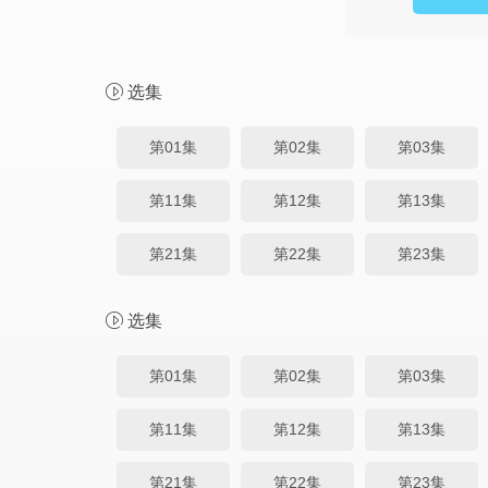
选集
第01集
第02集
第03集
第11集
第12集
第13集
第21集
第22集
第23集
选集
第01集
第02集
第03集
第11集
第12集
第13集
第21集
第22集
第23集