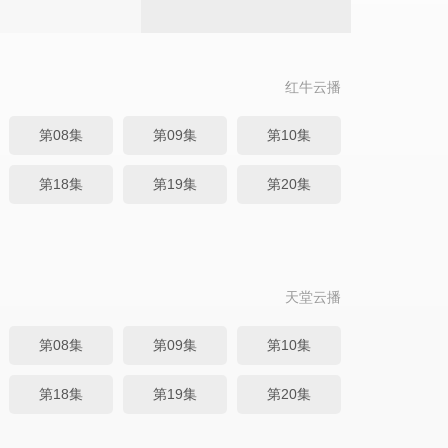
红牛云播
第08集
第09集
第10集
第18集
第19集
第20集
天堂云播
第08集
第09集
第10集
第18集
第19集
第20集