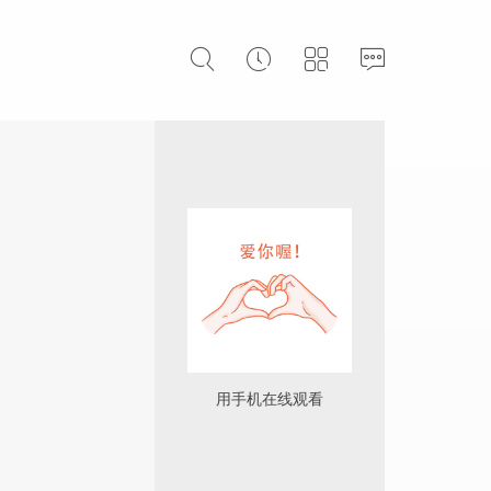
用手机在线观看