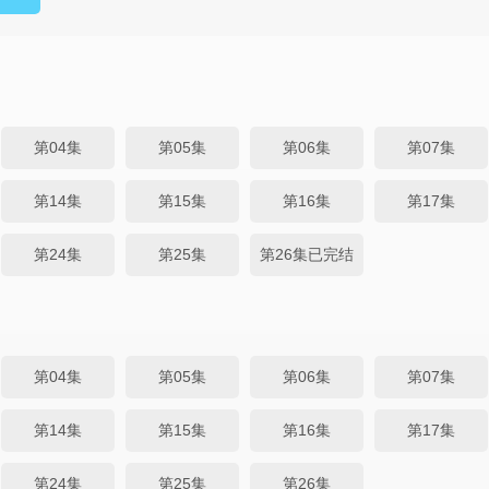
第04集
第05集
第06集
第07集
第14集
第15集
第16集
第17集
第24集
第25集
第26集已完结
第04集
第05集
第06集
第07集
第14集
第15集
第16集
第17集
第24集
第25集
第26集