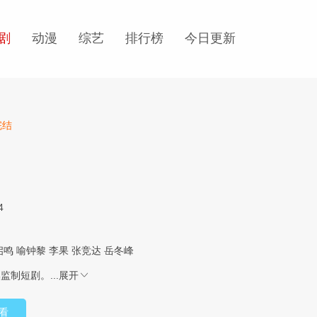
剧
动漫
综艺
排行榜
今日更新
完结
4
启鸣
喻钟黎
李果
张竞达
岳冬峰
监制短剧。...
展开
看