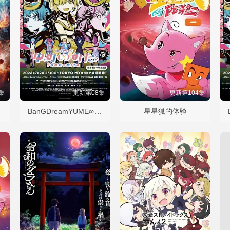
集
更新第08集
更新第104集
BanGDreamYUME∞MITA
星星狐的体验