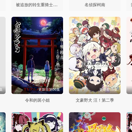
被追放的转生重骑士用游戏知识开无双
名侦探柯南
集
更新至第06集
更新至06集
令和的斑小姐
文豪野犬 汪！第二季