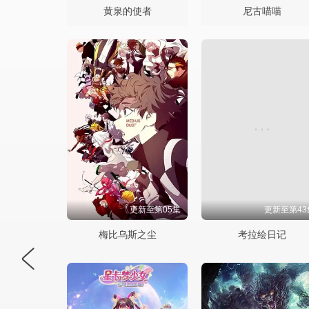
黄泉的使者
尼古喵喵
更新至第05集
更新至第43
梅比乌斯之尘
考拉绘日记