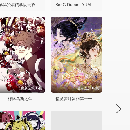
落第贤者的学院无双第二回转生，S等级作弊魔术师冒险记
BanG Dream! YUME∞MITA
更新至第05集
更新至第10集
精灵梦叶罗丽第十一季下
梅比乌斯之尘