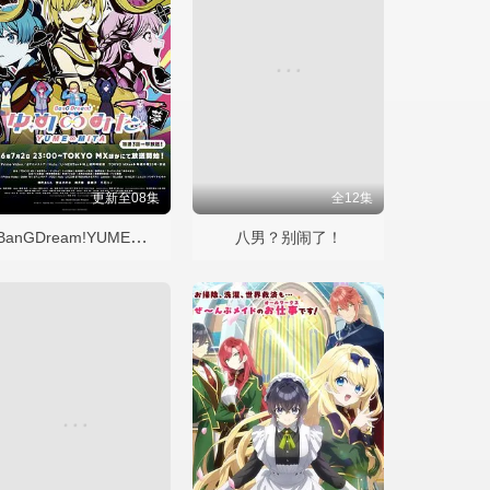
更新至08集
全12集
BanGDream!YUME∞MITA
八男？别闹了！