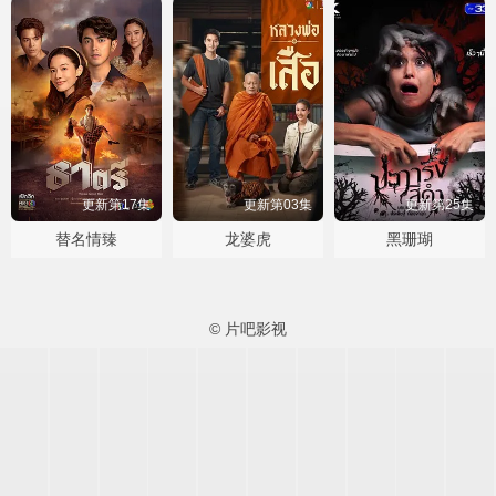
更新第17集
更新第03集
更新第25集
替名情臻
龙婆虎
黑珊瑚
© 片吧影视