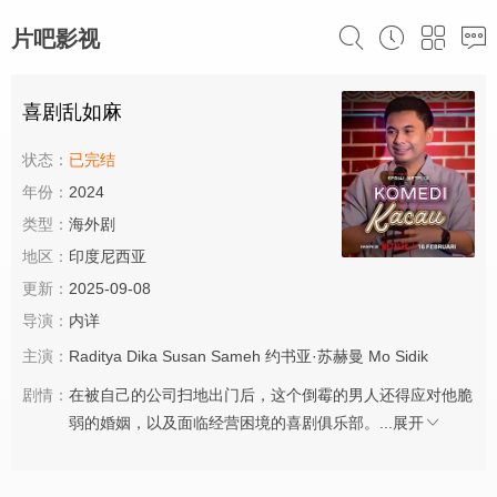
片吧影视
喜剧乱如麻
状态：
已完结
年份：
2024
类型：
海外剧
地区：
印度尼西亚
更新：
2025-09-08
导演：
内详
主演：
Raditya
Dika
Susan
Sameh
约书亚·苏赫曼
Mo
Sidik
剧情：
在被自己的公司扫地出门后，这个倒霉的男人还得应对他脆
弱的婚姻，以及面临经营困境的喜剧俱乐部。...
展开