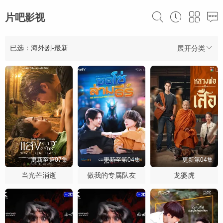
片吧影视
已选：海外剧-最新
展开分类
更新至第07集
更新至第04集
更新第04集
当光芒消逝
做我的专属队友
龙婆虎