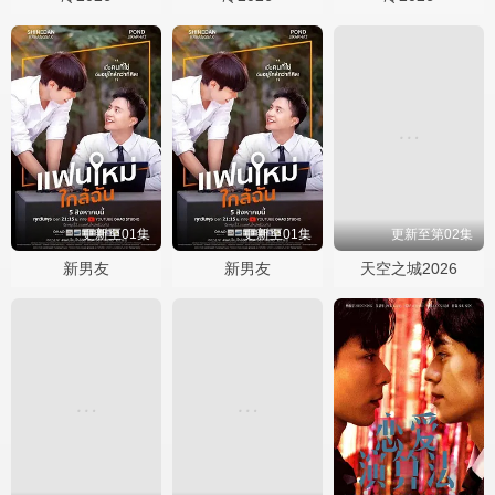
更新至01集
更新至01集
更新至第02集
新男友
新男友
天空之城2026