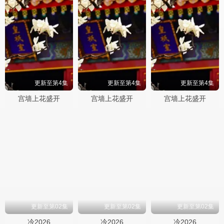
更新至第4集
更新至第4集
更新至第4集
宫墙上花盛开
宫墙上花盛开
宫墙上花盛开
更新至第02集
更新至第02集
更新至第02集
冷2026
冷2026
冷2026