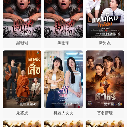
更新至26集
更新第26集
更新至第1集
黑珊瑚
黑珊瑚
新男友
更新至第4集
更新至06集
更新至17集
龙婆虎
机器人女友
替名情臻