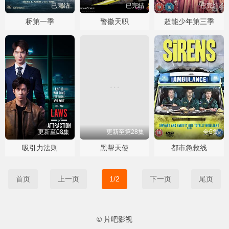
已完结
已完结
已完结
桥第一季
警徽天职
超能少年第三季
更新至08集
更新至第28集
全6集
吸引力法则
黑帮天使
都市急救线
首页
上一页
1/2
下一页
尾页
© 片吧影视