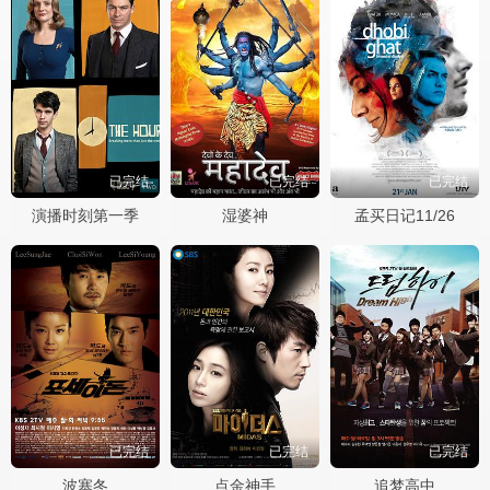
已完结
已完结
已完结
演播时刻第一季
湿婆神
孟买日记11/26
已完结
已完结
已完结
波塞冬
点金神手
追梦高中