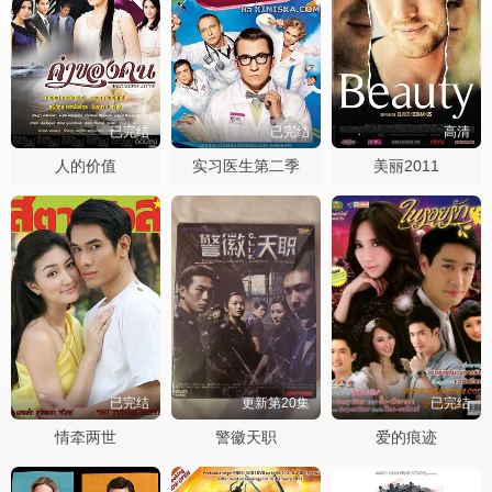
已完结
已完结
高清
人的价值
实习医生第二季
美丽2011
已完结
更新第20集
已完结
情牵两世
警徽天职
爱的痕迹