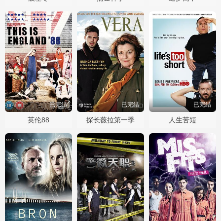
已完结
已完结
已完结
英伦88
探长薇拉第一季
人生苦短