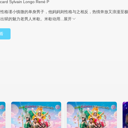
icard
Sylvain
Longo
René
P
个性格谨小慎微的单身男子，他妈妈则性格与之相反，热情奔放又浪漫至
出狱的魅力老男人米歇。米歇动用...
展开
看