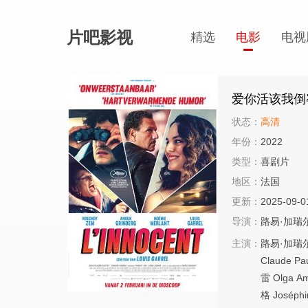
片吧影视
精选
电影
电视
爱你活该我倒
状态：
高清
年份：
2022
类型：
喜剧片
地区：
法国
更新：
2025-09-0
导演：
路易·加瑞
主演：
路易·加瑞
Claude
Pa
雷
Olga
Am
格
Joséphi