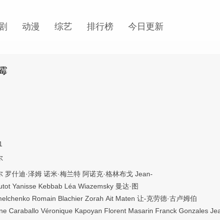
剧
动漫
综艺
排行榜
今日更新
霉
1
尔
尔
罗什迪·泽姆
诺米·梅兰特
阿诺克·格林布戈
Jean-
utot
Yanisse
Kebbab
Léa
Wiazemsky
曼达·图
elchenko
Romain
Blachier
Zorah
Ait
Maten
让-克劳德·古卢姆伯
ne
Caraballo
Véronique
Kapoyan
Florent
Masarin
Franck
Gonzales
Je