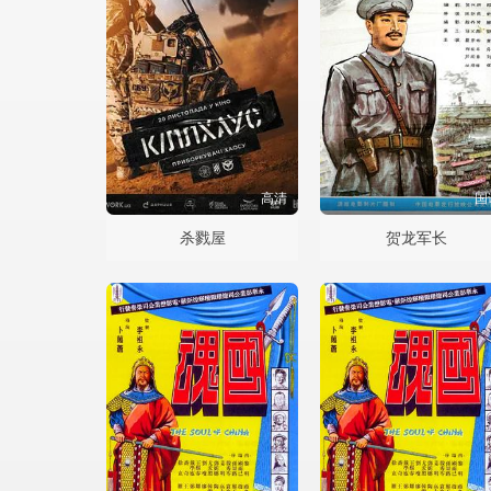
高清
国
杀戮屋
贺龙军长