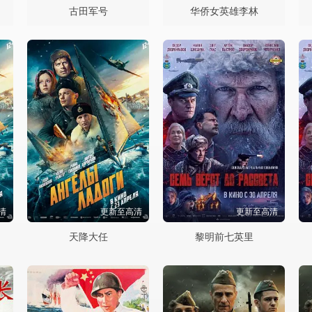
古田军号
华侨女英雄李林
清
更新至高清
更新至高清
天降大任
黎明前七英里