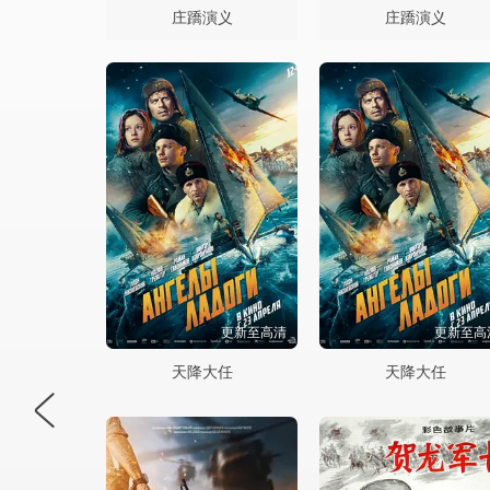
庄蹻演义
庄蹻演义
更新至高清
更新至高
天降大任
天降大任