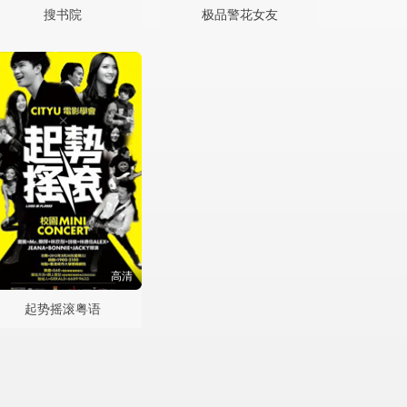
搜书院
极品警花女友
高清
起势摇滚粤语