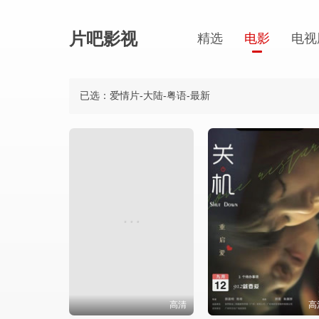
片吧影视
精选
电影
电视
已选：爱情片-大陆-粤语-最新
高清
高