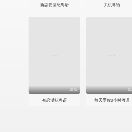
新恋爱世纪粤语
关机粤语
高清
高
初恋滋味粤语
每天爱你8小时粤语