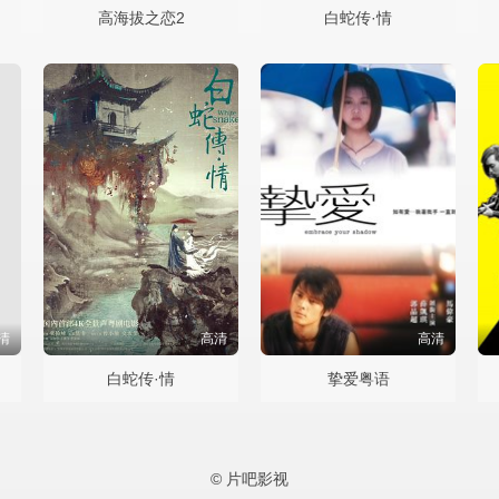
高海拔之恋2
白蛇传·情
清
高清
高清
白蛇传·情
挚爱粤语
© 片吧影视