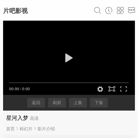
片吧影视
返回
刷新
上集
下集
星河入梦
高清
首页
科幻片
影片介绍