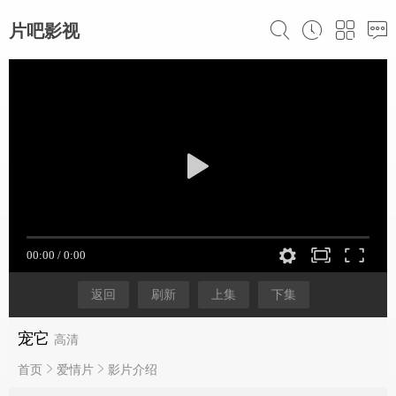
片吧影视
返回
刷新
上集
下集
宠它
高清
首页
爱情片
影片介绍