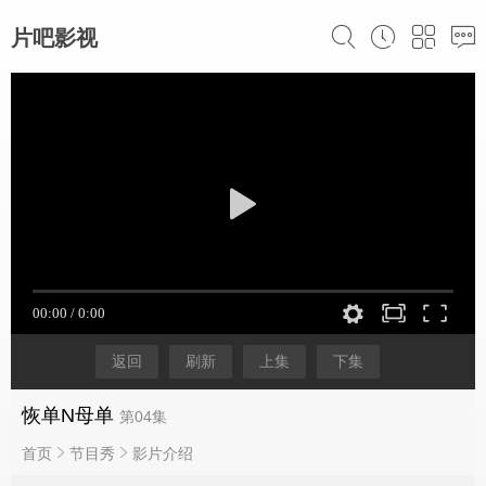
片吧影视
返回
刷新
上集
下集
恢单N母单
第04集
首页
节目秀
影片介绍