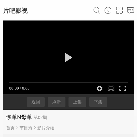
片吧影视
返回
刷新
上集
下集
恢单N母单
第02期
首页
节目秀
影片介绍