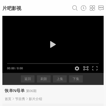
片吧影视
返回
刷新
上集
下集
恢单N母单
第06期
首页
节目秀
影片介绍